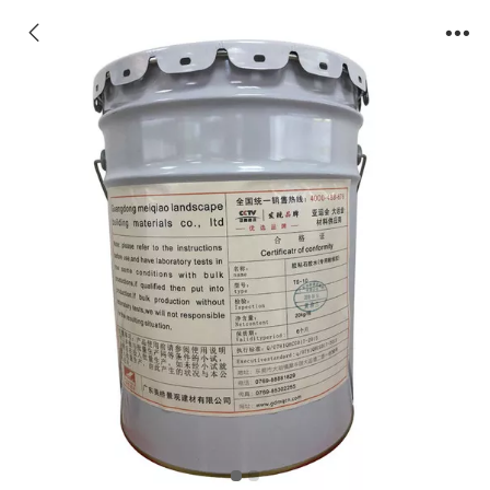
胶粘石胶水（专用耐候胶）