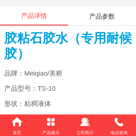
产品详情
产品参数
胶粘石胶水（专用耐候
胶）
品牌：
Meiqiao/
美桥
产品型号：
TS-10
形状：粘稠液体
包装：金属密封桶装，
20 kg /
桶
首页
产品展示
公司简介
电话咨询
参考用量：按比例
1:33=
胶水：石子，加入