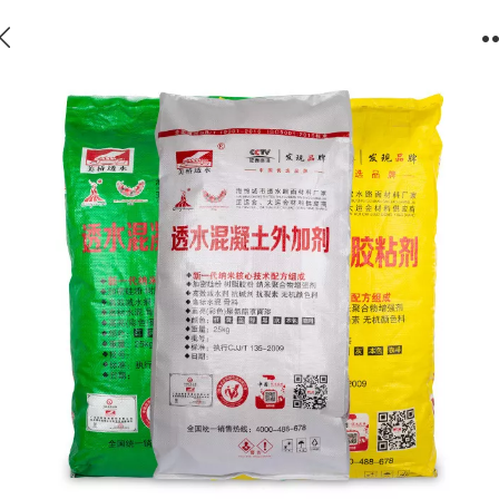
美桥透水混凝土增强剂胶粘剂胶结料 海绵城市