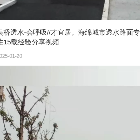
美桥透水-会呼吸//才宜居。海绵城市透水路面专
注15载经验分享视频
025-01-20